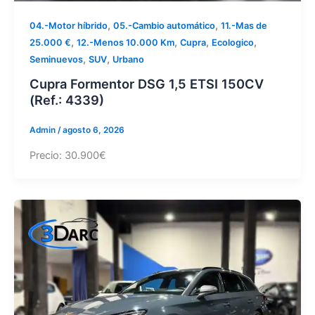
,
,
04.-Motor híbrido
05.-Cambio automático
11.-Mas de
,
,
,
,
25.000 €
12.-Menos 10.000 Km
Cupra
Ecologico
,
,
Seminuevos
SUV
Urbano
Cupra Formentor DSG 1,5 ETSI 150CV
(Ref.: 4339)
Admin
/
agosto 6, 2026
Precio: 30.900€