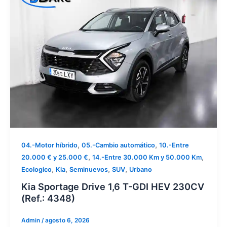
,
,
04.-Motor híbrido
05.-Cambio automático
10.-Entre
,
,
20.000 € y 25.000 €
14.-Entre 30.000 Km y 50.000 Km
,
,
,
,
Ecologico
Kia
Seminuevos
SUV
Urbano
Kia Sportage Drive 1,6 T-GDI HEV 230CV
(Ref.: 4348)
Admin
/
agosto 6, 2026