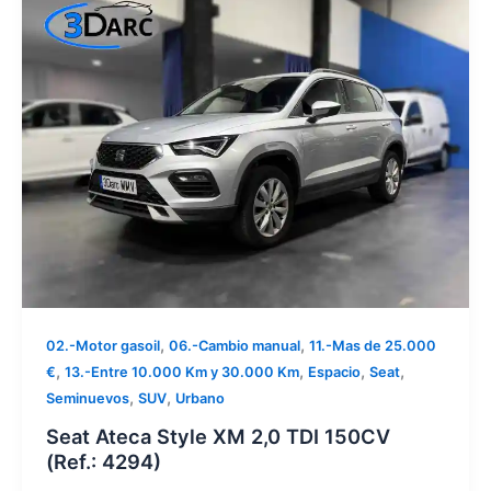
,
,
02.-Motor gasoil
06.-Cambio manual
11.-Mas de 25.000
,
,
,
,
€
13.-Entre 10.000 Km y 30.000 Km
Espacio
Seat
,
,
Seminuevos
SUV
Urbano
Seat Ateca Style XM 2,0 TDI 150CV
(Ref.: 4294)