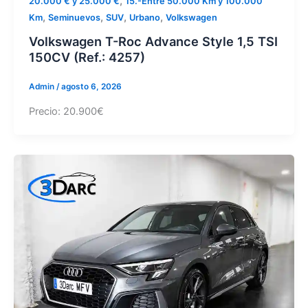
,
20.000 € y 25.000 €
15.-Entre 50.000 Km y 100.000
,
,
,
,
Km
Seminuevos
SUV
Urbano
Volkswagen
Volkswagen T-Roc Advance Style 1,5 TSI
150CV (Ref.: 4257)
Admin
/
agosto 6, 2026
Precio: 20.900€