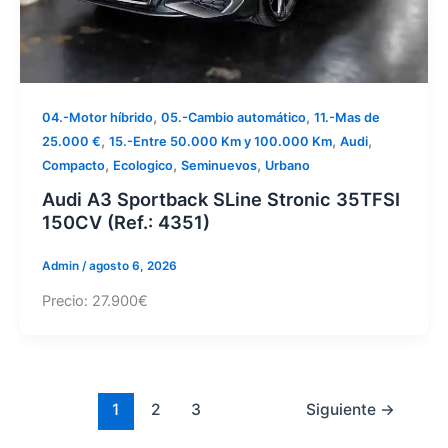
,
,
04.-Motor híbrido
05.-Cambio automático
11.-Mas de
,
,
,
25.000 €
15.-Entre 50.000 Km y 100.000 Km
Audi
,
,
,
Compacto
Ecologico
Seminuevos
Urbano
Audi A3 Sportback SLine Stronic 35TFSI
150CV (Ref.: 4351)
Admin
/
agosto 6, 2026
Precio: 27.900€
1
2
3
Siguiente
→