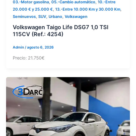
,
,
03.-Motor gasolina
05.-Cambio automático
10.-Entre
,
,
20.000 € y 25.000 €
13.-Entre 10.000 Km y 30.000 Km
,
,
,
Seminuevos
SUV
Urbano
Volkswagen
Volkswagen Taigo Life DSG7 1,0 TSI
115CV (Ref.: 4254)
Admin
/
agosto 6, 2026
Precio: 21.750€