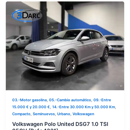
,
,
03.-Motor gasolina
05.-Cambio automático
09.-Entre
,
,
15.000 € y 20.000 €
14.-Entre 30.000 Km y 50.000 Km
,
,
,
Compacto
Seminuevos
Urbano
Volkswagen
Volkswagen Polo United DSG7 1.0 TSI