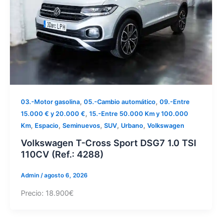
,
,
03.-Motor gasolina
05.-Cambio automático
09.-Entre
,
15.000 € y 20.000 €
15.-Entre 50.000 Km y 100.000
,
,
,
,
,
Km
Espacio
Seminuevos
SUV
Urbano
Volkswagen
Volkswagen T-Cross Sport DSG7 1.0 TSI
110CV (Ref.: 4288)
Admin
/
agosto 6, 2026
Precio: 18.900€