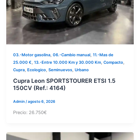
,
,
03.-Motor gasolina
06.-Cambio manual
11.-Mas de
,
,
,
25.000 €
13.-Entre 10.000 Km y 30.000 Km
Compacto
,
,
,
Cupra
Ecologico
Seminuevos
Urbano
Cupra Leon SPORTSTOURER ETSI 1.5
150CV (Ref.: 4164)
Admin
/
agosto 6, 2026
Precio: 26.750€