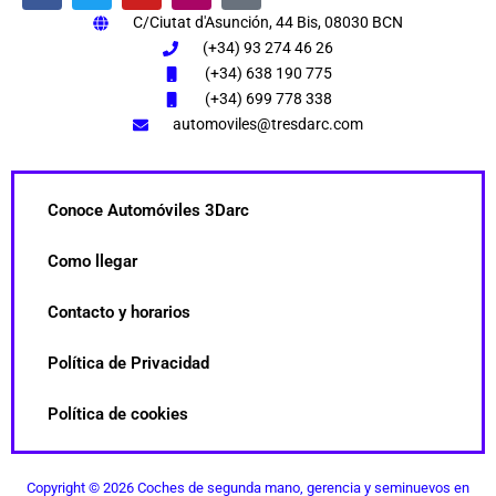
a
w
o
n
i
C/Ciutat d'Asunción, 44 Bis, 08030 BCN
c
i
u
s
k
e
t
t
t
t
(+34) 93 274 46 26
b
t
u
a
o
(+34) 638 190 775
o
e
b
g
k
(+34) 699 778 338
o
r
e
r
k
a
automoviles@tresdarc.com
m
Conoce Automóviles 3Darc
Como llegar
Contacto y horarios
Política de Privacidad
Política de cookies
Copyright © 2026 Coches de segunda mano, gerencia y seminuevos en