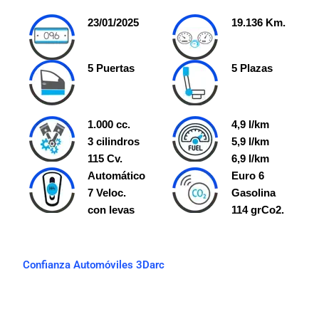
23/01/2025
19.136 Km.
5 Puertas
5 Plazas
1.000 cc.
4,9 l/km
3 cilindros
5,9 l/km
115 Cv.
6,9 l/km
Automático
Euro 6
7 Veloc.
Gasolina
con levas
114 grCo2.
Confianza Automóviles 3Darc