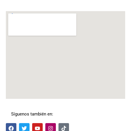
Síguenos también en:
F
T
Y
I
T