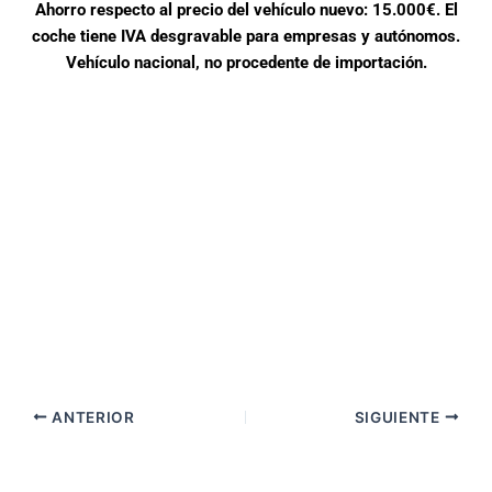
Ahorro respecto al precio del vehículo nuevo: 15.000€. El
coche tiene IVA desgravable para empresas y autónomos.
Vehículo nacional, no procedente de importación.
COMPRANDO ESTE COCHE
Evitas la emisión de una media de 3.206 kg de CO2.
Lo mismo que absorbe un bosque de 146 árboles un
año entero.
ANTERIOR
SIGUIENTE
Más información