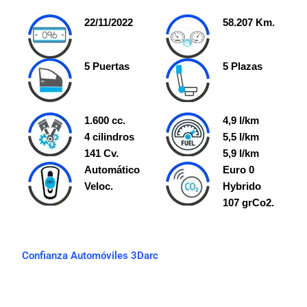
22/11/2022
58.207 Km.
5 Puertas
5 Plazas
1.600 cc.
4,9 l/km
4 cilindros
5,5 l/km
141 Cv.
5,9 l/km
Automático
Euro 0
Veloc.
Hybrido
107 grCo2.
Confianza Automóviles 3Darc