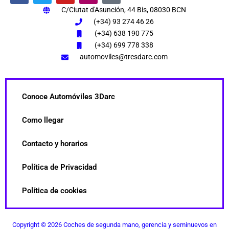
a
w
o
n
i
C/Ciutat d'Asunción, 44 Bis, 08030 BCN
c
i
u
s
k
e
t
t
t
t
(+34) 93 274 46 26
b
t
u
a
o
(+34) 638 190 775
o
e
b
g
k
(+34) 699 778 338
o
r
e
r
k
a
automoviles@tresdarc.com
m
Conoce Automóviles 3Darc
Como llegar
Contacto y horarios
Política de Privacidad
Política de cookies
Copyright © 2026 Coches de segunda mano, gerencia y seminuevos en