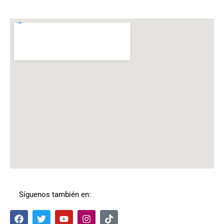
Síguenos también en:
F
T
Y
I
T