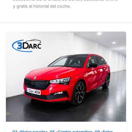
y gratis al historial del coche.
,
,
03.-Motor gasolina
05.-Cambio automático
09.-Entre